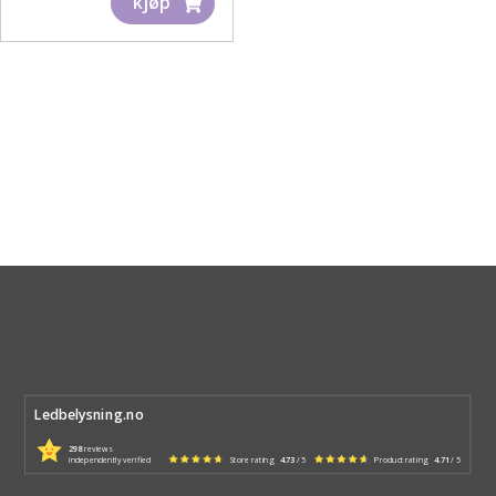
kjøp
Ledbelysning.no
298
reviews
independently verified
Store rating
4.73
/ 5
Product rating
4.71
/ 5