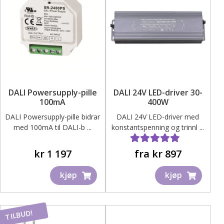
kan
velges
på
produktsiden
DALI Powersupply-pille
DALI 24V LED-driver 30-
100mA
400W
DALI Powersupply-pille bidrar
DALI 24V LED-driver med
med 100mA til DALI-b ...
konstantspenning og trinnl ...
Dette
Vurdert
4.83
av 5
kr
1 197
fra
kr
897
produktet
kjøp
kjøp
har
flere
varianter.
TILBUD!