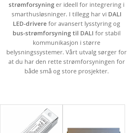
strømforsyning
er ideell for integrering i
smarthusløsninger. I tillegg har vi
DALI
Strømforsyninger
LED-drivere
for avansert lysstyring og
bus-strømforsyning til DALI
for stabil
Lyskilder
kommunikasjon i større
belysningssystemer. Vårt utvalg sørger for
Kabel
at du har den rette strømforsyningen for
både små og store prosjekter.
Neon Flex
Fold
Lysstyring
ut
under
Fold
Aluminiumsprofiler
ut
under
Fold