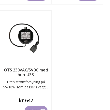
varianter.
Alternativene
kan
velges
på
produktsiden
OTS 230VAC/5VDC med
hun-USB
Liten strømforsyning på
5V/10W som passer i vegg ...
kr
647