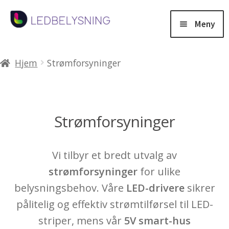
Hopp
Hopp
til
til
Meny
navigasjon
innhold
Products
search
Hjem
Strømforsyninger
Salg
Fold
Belysning
Strømforsyninger
ut
under
Downlight
Vi tilbyr et bredt utvalg av
strømforsyninger
for ulike
Vegglamper
belysningsbehov. Våre
LED-drivere
sikrer
pålitelig og effektiv strømtilførsel til LED-
LED-striper
striper, mens vår
5V smart-hus