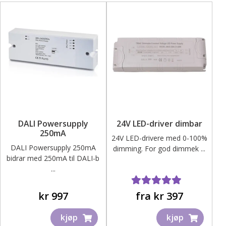
varianter.
Alternativene
kan
velges
på
produktsiden
DALI Powersupply
24V LED-driver dimbar
250mA
24V LED-drivere med 0-100%
DALI Powersupply 250mA
dimming. For god dimmek ...
bidrar med 250mA til DALI-b
...
Dette
produktet
Vurdert
4.70
av 5
kr
997
fra
kr
397
har
kjøp
kjøp
flere