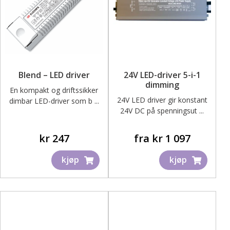
Tjenester
ut
under
Fold
Inspirasjon
ut
under
Bedriftskunde – Skjema for registrering
Blend – LED driver
24V LED-driver 5-i-1
dimming
En kompakt og driftssikker
24V LED driver gir konstant
dimbar LED-driver som b ...
Kontakt oss – Få tilbud på ditt prosjekt
24V DC på spenningsut ...
Dette
kr
247
fra
kr
1 097
produktet
kjøp
kjøp
har
flere
varianter.
Alternativene