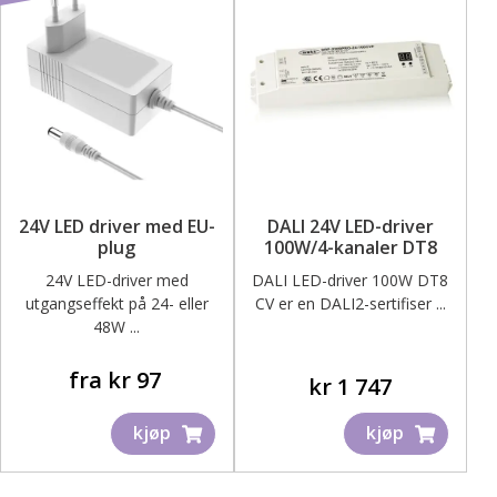
Alternativene
kan
velges
på
produktsiden
24V LED driver med EU-
DALI 24V LED-driver
plug
100W/4-kanaler DT8
24V LED-driver med
DALI LED-driver 100W DT8
utgangseffekt på 24- eller
CV er en DALI2-sertifiser ...
48W ...
Dette
fra
kr
97
kr
1 747
produktet
kjøp
kjøp
har
flere