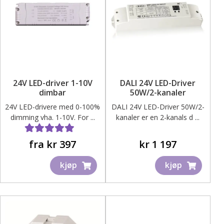
kan
velges
på
produktsiden
24V LED-driver 1-10V
DALI 24V LED-Driver
dimbar
50W/2-kanaler
24V LED-drivere med 0-100%
DALI 24V LED-Driver 50W/2-
dimming vha. 1-10V. For ...
kanaler er en 2-kanals d ...
Dette
Vurdert
5.00
av 5
fra
kr
397
kr
1 197
produktet
kjøp
kjøp
har
flere
varianter.
Alternativene