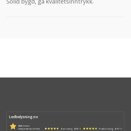
Solid bygd, ga kvalitetsinntrykk.
Ledbelysning.no
298
reviews
independently verified
Store rating
4.73
/ 5
Product rating
4.71
/ 5