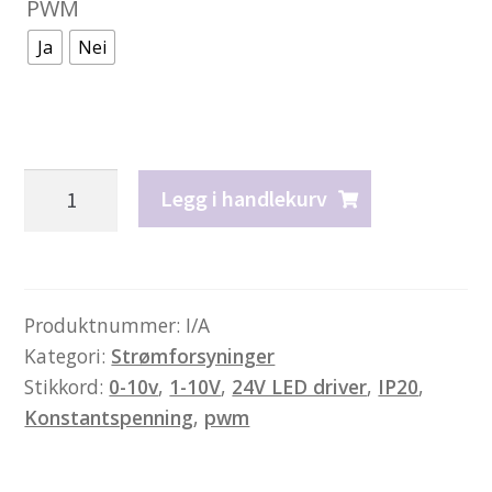
PWM
Ja
Nei
24V
Legg i handlekurv
LED-
driver
1-
10V
Produktnummer:
I/A
Kategori:
Strømforsyninger
dimbar
Stikkord:
0-10v
,
1-10V
,
24V LED driver
,
IP20
,
antall
Konstantspenning
,
pwm