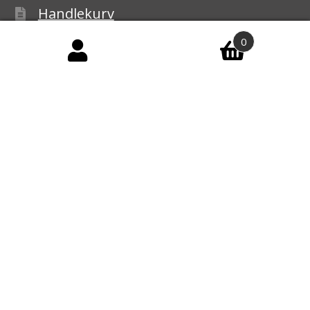
Handlekurv
0
Kasse
Handelsbetingelser
Personvernerklæring
Reklamasjon
© Ledbelysning.no 2026
Personvernerklæring
Bygget med
WooCommerce
.