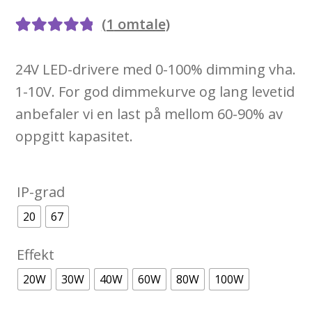
(
1
omtale)
Vurdert
1
5.00
24V LED-drivere med 0-100% dimming vha.
av 5 basert
1-10V. For god dimmekurve og lang levetid
på
anbefaler vi en last på mellom 60-90% av
kundevurde
oppgitt kapasitet.
ring
IP-grad
20
67
Effekt
20W
30W
40W
60W
80W
100W