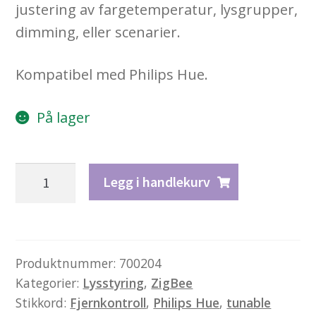
justering av fargetemperatur, lysgrupper,
dimming, eller scenarier.
Kompatibel med Philips Hue.
På lager
ZigBee
Legg i handlekurv
Tunable
White
Fjernkontroll
antall
Produktnummer:
700204
Kategorier:
Lysstyring
,
ZigBee
Stikkord:
Fjernkontroll
,
Philips Hue
,
tunable