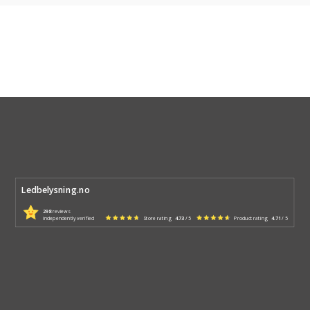
Ledbelysning.no
298
reviews
independently verified
Store rating
4.73
/ 5
Product rating
4.71
/ 5