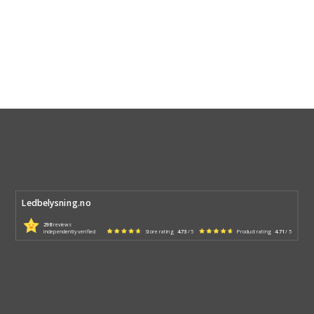
Ledbelysning.no
298
reviews
independently verified
Store rating
4.73
/ 5
Product rating
4.71
/ 5