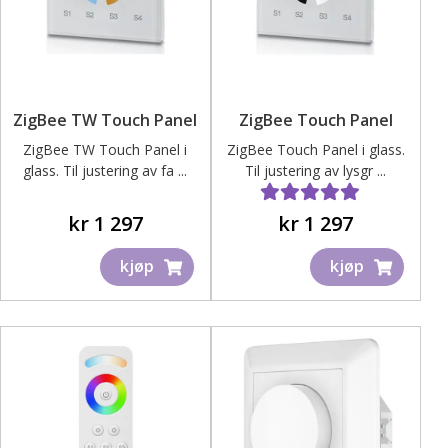
ut
under
Fold
Inspirasjon
ut
under
Bedriftskunde – Skjema for registrering
ZigBee TW Touch Panel
ZigBee Touch Panel
ZigBee TW Touch Panel i
ZigBee Touch Panel i glass.
glass. Til justering av fa ...
Til justering av lysgr ...
Kontakt oss – Få tilbud på ditt prosjekt
Dette
Dette
Vurdert
3.00
kr
1 297
kr
1 297
produktet
produktet
av 5
kjøp
kjøp
har
har
flere
flere
varianter.
varianter.
Alternativene
Alternativene
kan
kan
velges
velges