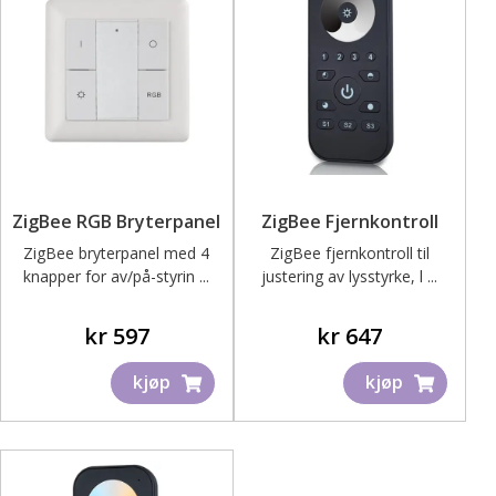
ZigBee RGB Bryterpanel
ZigBee Fjernkontroll
ZigBee bryterpanel med 4
ZigBee fjernkontroll til
knapper for av/på-styrin ...
justering av lysstyrke, l ...
kr
597
kr
647
kjøp
kjøp