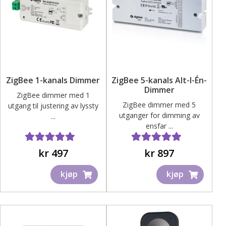
ZigBee 1-kanals Dimmer
ZigBee 5-kanals Alt-I-Én-
Dimmer
ZigBee dimmer med 1
ZigBee dimmer med 5
utgang til justering av lyssty
utganger for dimming av
...
ensfar ...
Vurdert
4.00
av 5
Vurdert
5.00
av 5
kr
497
kr
897
kjøp
kjøp