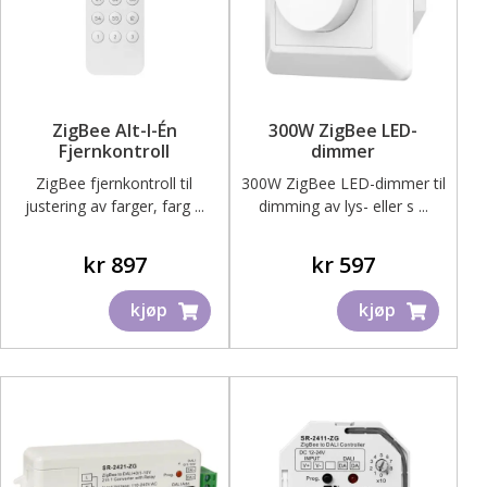
på
på
produktsiden
produktsiden
ZigBee Alt-I-Én
300W ZigBee LED-
Fjernkontroll
dimmer
ZigBee fjernkontroll til
300W ZigBee LED-dimmer til
justering av farger, farg ...
dimming av lys- eller s ...
kr
897
kr
597
kjøp
kjøp