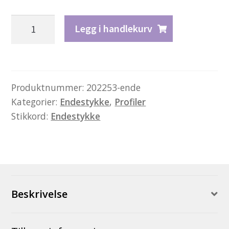
Profil
Legg i handlekurv
T12.3
Robust
–
1
Produktnummer:
202253-ende
Kategorier:
Endestykke
,
Profiler
par
Stikkord:
Endestykke
endestykker
antall
Beskrivelse