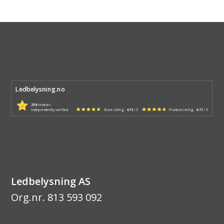
Ledbelysning.no
298
reviews
independently verified
Store rating
4.73
/ 5
Product rating
4.71
/ 5
Ledbelysning AS
Org.nr. 813 593 092