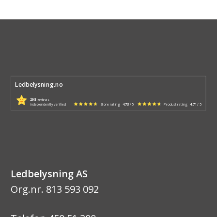
Ledbelysning.no
298
reviews
independently verified
Store rating
4.73
/ 5
Product rating
4.71
/ 5
Ledbelysning AS
Org.nr. 813 593 092