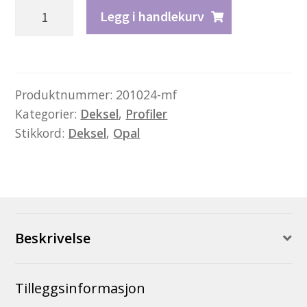
Deksel
Legg i handlekurv
type
24
–
matt
Produktnummer:
201024-mf
Kategorier:
Deksel
,
Profiler
frostet
Stikkord:
Deksel
,
Opal
antall
Beskrivelse
Tilleggsinformasjon