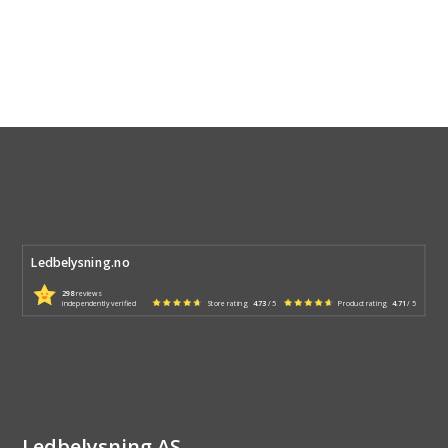
Ledbelysning.no
298
reviews
independently verified
Store rating
4.73
/ 5
Product rating
4.71
/ 5
Ledbelysning AS