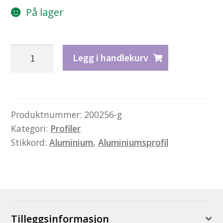
På lager
Profil
Legg i handlekurv
L14.5
-
aluminium
antall
Produktnummer:
200256-g
Kategori:
Profiler
Stikkord:
Aluminium
,
Aluminiumsprofil
Tilleggsinformasjon