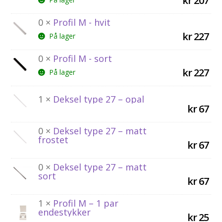
kr
207
0 ×
Profil M - hvit
kr
227
På lager
0 ×
Profil M - sort
kr
227
På lager
1 ×
Deksel type 27 – opal
kr
67
0 ×
Deksel type 27 – matt
frostet
kr
67
0 ×
Deksel type 27 – matt
sort
kr
67
1 ×
Profil M – 1 par
endestykker
kr
25