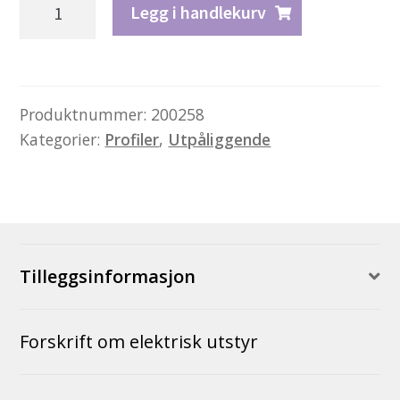
Profil
Legg i handlekurv
M
antall
Produktnummer:
200258
Kategorier:
Profiler
,
Utpåliggende
Tilleggsinformasjon
Forskrift om elektrisk utstyr