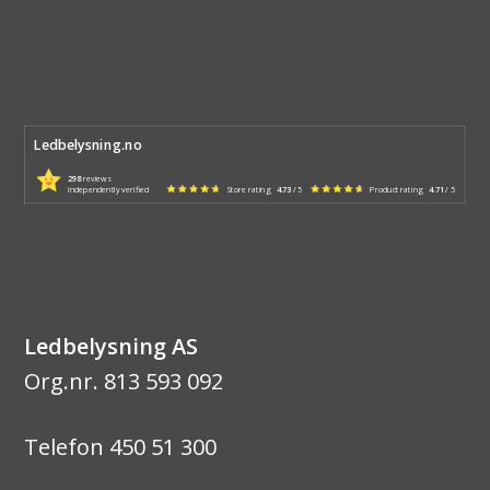
Ledbelysning.no
298
reviews
independently verified
Store rating
4.73
/ 5
Product rating
4.71
/ 5
Ledbelysning AS
Org.nr. 813 593 092
Telefon 450 51 300