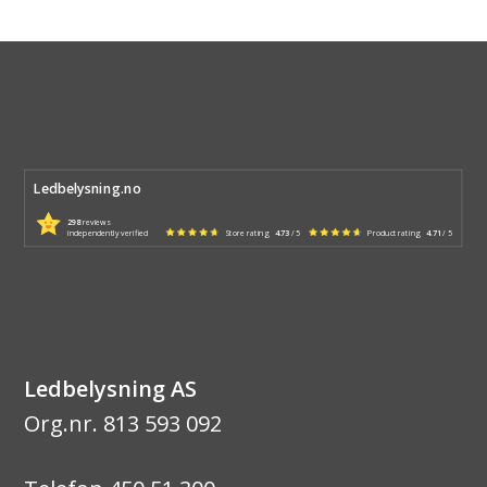
Ledbelysning.no
298
reviews
independently verified
Store rating
4.73
/ 5
Product rating
4.71
/ 5
Ledbelysning AS
Org.nr. 813 593 092