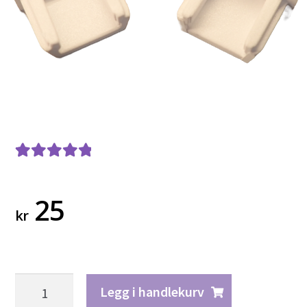
Vurdert
1
5.00
av 5 basert
25
kr
på
kundevurde
ring
Profil
Legg i handlekurv
Lav