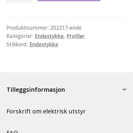
–
Endestykke
antall
Produktnummer:
202217-ende
Kategorier:
Endestykke
,
Profiler
Stikkord:
Endestykke
Tilleggsinformasjon
Forskrift om elektrisk utstyr
FAQ