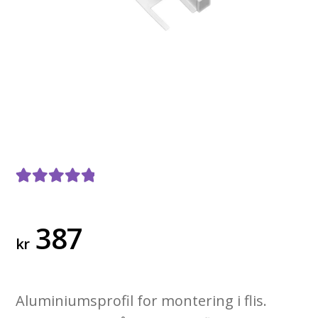
Vurdert
1
5.00
av 5 basert
387
kr
på
kundevurde
ring
Aluminiumsprofil for montering i flis.