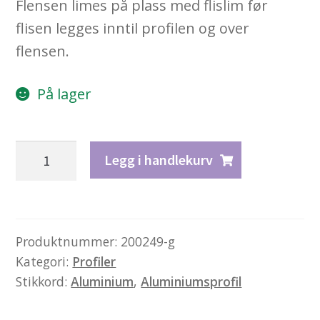
Flensen limes på plass med flislim før
flisen legges inntil profilen og over
flensen.
På lager
Profil
Legg i handlekurv
Flis
U1
–
aluminium
Produktnummer:
200249-g
Kategori:
Profiler
antall
Stikkord:
Aluminium
,
Aluminiumsprofil