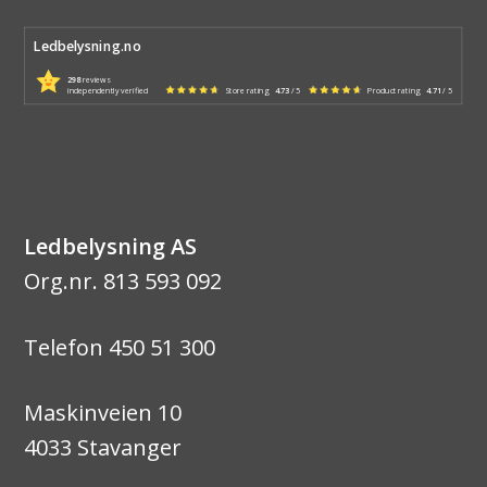
Ledbelysning.no
298
reviews
independently verified
Store rating
4.73
/ 5
Product rating
4.71
/ 5
Ledbelysning AS
Org.nr. 813 593 092
Telefon 450 51 300
Maskinveien 10
4033 Stavanger