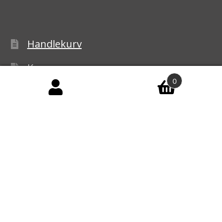
Handlekurv
Kasse
0
Handelsbetingelser
Personvernerklæring
Reklamasjon
© Ledbelysning.no 2026