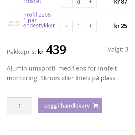
frostet
-
+
kr
87
Profil 2208 –
1 par
endestykker
-
+
kr
25
439
Valgt:
3
Pakkepris:
kr
Aluminiumsprofil med flens for innfelt
montering. Skrues eller limes på plass.
Profil
Legg i handlekurv
2208
Flens
antall