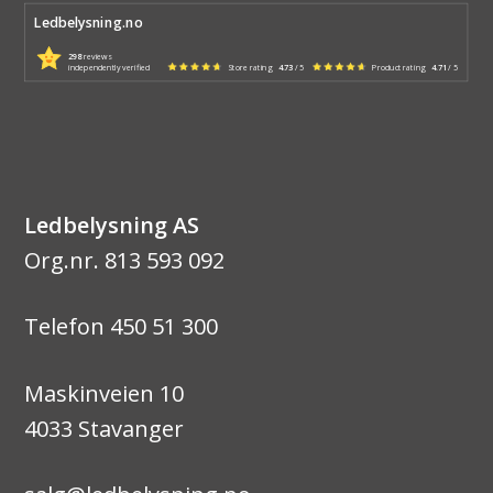
Ledbelysning.no
298
reviews
independently verified
Store rating
4.73
/ 5
Product rating
4.71
/ 5
Ledbelysning AS
Org.nr. 813 593 092
Telefon 450 51 300
Maskinveien 10
4033 Stavanger