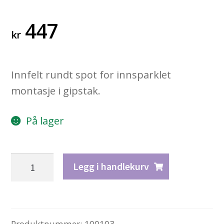
447
kr
Innfelt rundt spot for innsparklet
montasje i gipstak.
På lager
Innfelt
Legg i handlekurv
rund
spot
antall