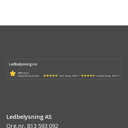
Ledbelysning.no
298
reviews
independently verified
Store rating
4.73
/ 5
Product rating
4.71
/ 5
Ledbelysning AS
Org.nr. 813 593 092