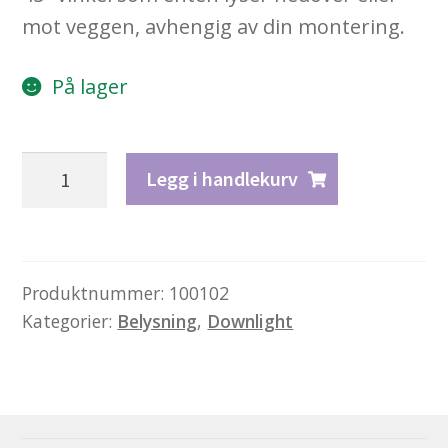
mot veggen, avhengig av din montering.
På lager
Innfelt
Legg i handlekurv
firkant
vegg/tak
spot
45°
Produktnummer:
100102
Kategorier:
Belysning
,
Downlight
antall