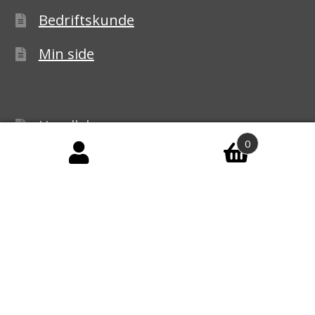
Bedriftskunde
Min side
Handlekurv
0
Kasse
Handelsbetingelser
Personvernerklæring
Reklamasjon