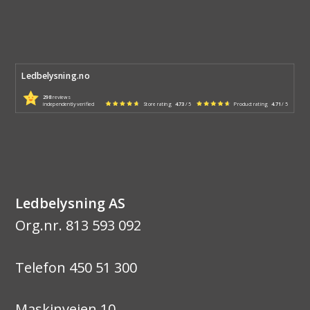
Ledbelysning.no
298
reviews
independently verified
Store rating
4.73
/ 5
Product rating
4.71
/ 5
Ledbelysning AS
Org.nr. 813 593 092
Telefon 450 51 300
Maskinveien 10