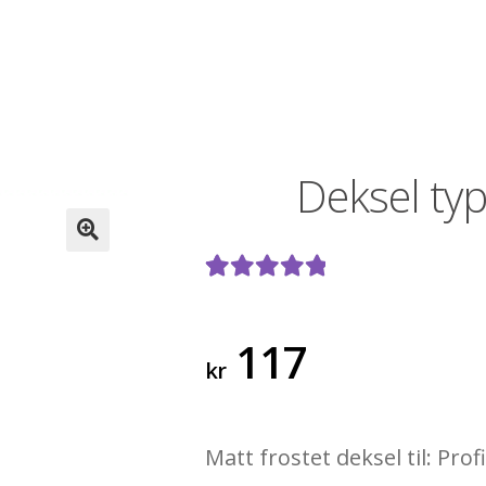
Deksel typ
🔍
Vurdert
1
5.00
av 5 basert
117
kr
på
kundevurde
ring
Matt frostet deksel til: Profi