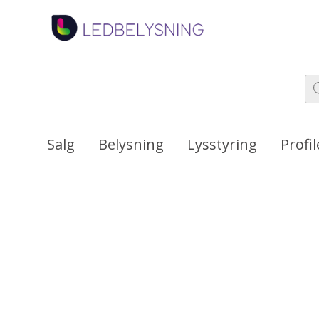
Hopp
Hopp
til
til
navigasjon
innhold
Pr
se
Salg
Belysning
Lysstyring
Profil