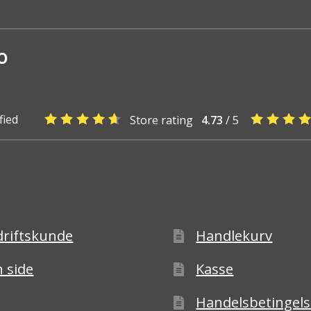
o
fied
Store rating
4.73
/ 5
driftskunde
Handlekurv
 side
Kasse
Handelsbetingels