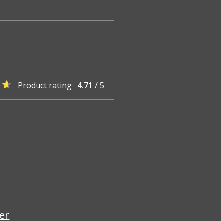
Product rating
4.71
/ 5
er