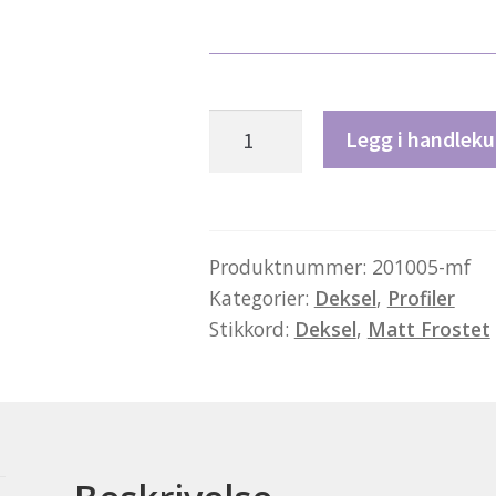
Deksel
Legg i handleku
type
5
-
matt
Produktnummer:
201005-mf
Kategorier:
Deksel
,
Profiler
frostet
Stikkord:
Deksel
,
Matt Frostet
antall