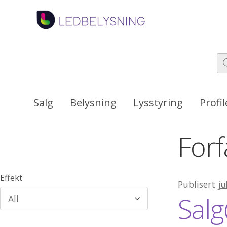
Hopp
Hopp
til
til
navigasjon
innhold
Pr
se
Salg
Belysning
Lysstyring
Profil
Forf
Effekt
Publisert
ju
Sal
All