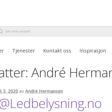
oducts
arch
er
Tjenester
Kontakt oss
Inspirasjon
atter:
André Herma
li 3, 2020
av
André Hermansen
g@Ledbelysning.no