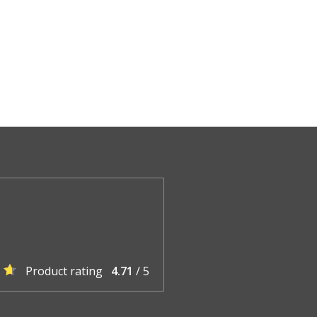
Product rating
4.71
/ 5