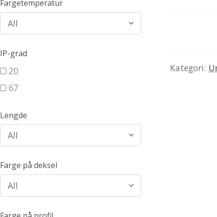
Fargetemperatur
All
IP-grad
Kategori:
U
20
67
Lengde
All
Farge på deksel
All
Farge på profil