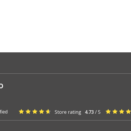
o
fied
Store rating
4.73
/ 5