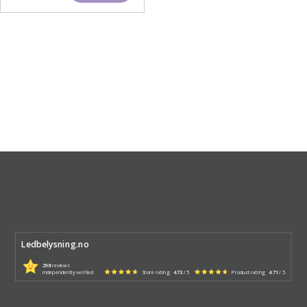
Ledbelysning.no
298
reviews
independently verified
Store rating
4.73
/ 5
Product rating
4.71
/ 5