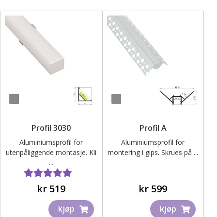
Profil 3030
Profil A
Aluminiumsprofil for
Aluminiumsprofil for
utenpåliggende montasje. Kli
montering i gips. Skrues på ...
...
Vurdert
5.00
av 5
kr
519
kr
599
kjøp
kjøp