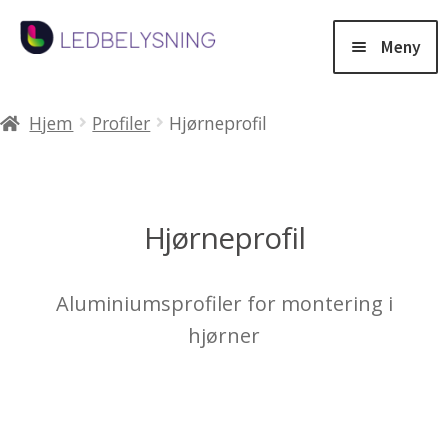
Hopp
Hopp
til
til
Meny
navigasjon
innhold
Products
search
Hjem
Profiler
Hjørneprofil
Salg
Fold
Belysning
Hjørneprofil
ut
under
Fold
Lysstyring
Aluminiumsprofiler for montering i
ut
hjørner
under
Fold
Aluminiumsprofiler
ut
under
Fold
Tjenester