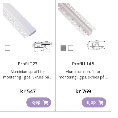
ut
under
Fold
Inspirasjon
ut
under
Bedriftskunde – Skjema for registrering
Kontakt oss – Få tilbud på ditt prosjekt
Profil T23
Profil L14.5
Aluminiumsprofil for
Aluminiumsprofil for
montering i gips. Skrues på ...
montering i gips. skrues på ...
kr
547
kr
769
kjøp
kjøp