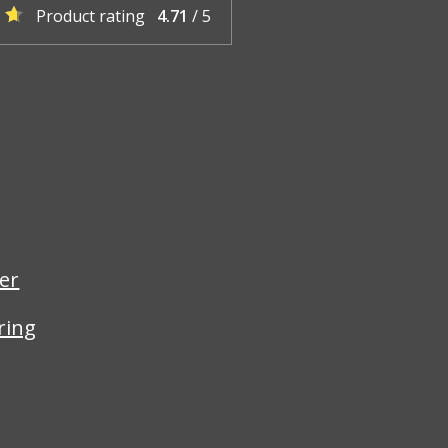
Product rating
4.71
/ 5
er
ring