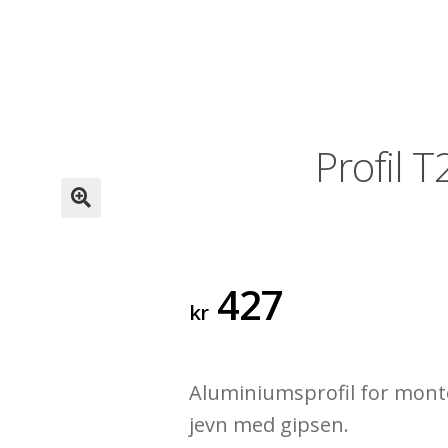
Profil 
🔍
427
kr
Aluminiumsprofil for monte
jevn med gipsen.