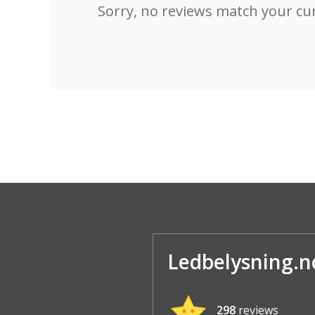
Sorry, no reviews match your cur
Ledbelysning.n
298
reviews