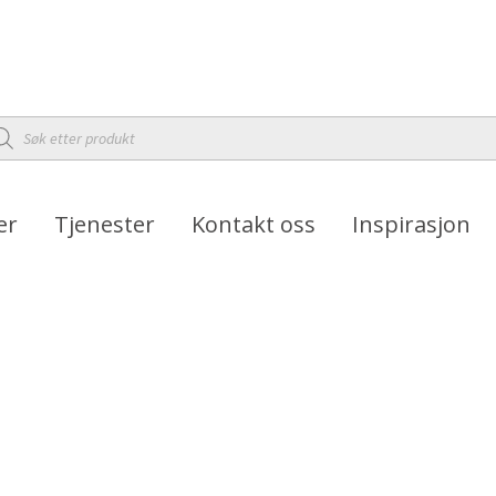
oducts
arch
er
Tjenester
Kontakt oss
Inspirasjon