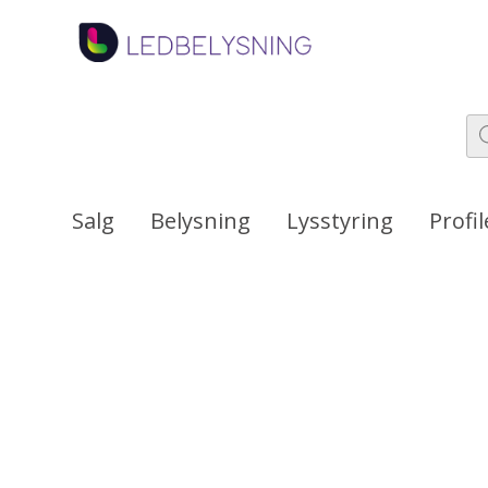
Hopp
Hopp
til
til
navigasjon
innhold
Pr
se
Salg
Belysning
Lysstyring
Profil