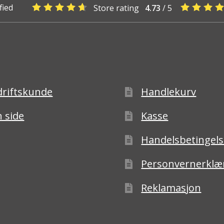
fied
Store rating
4.73
/ 5
driftskunde
Handlekurv
 side
Kasse
Handelsbetingels
Personvernerklæ
Reklamasjon