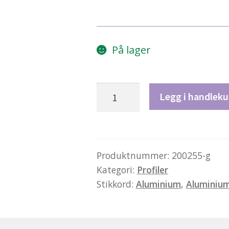
På lager
Profil
Legg i handleku
T23
–
aluminium
antall
Produktnummer:
200255-g
Kategori:
Profiler
Stikkord:
Aluminium
,
Aluminium