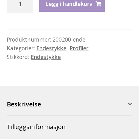
Legg i handlekurv
A
–
1
par
Produktnummer:
200200-ende
Kategorier:
Endestykke
,
Profiler
endestykker
Stikkord:
Endestykke
antall
Beskrivelse
Tilleggsinformasjon