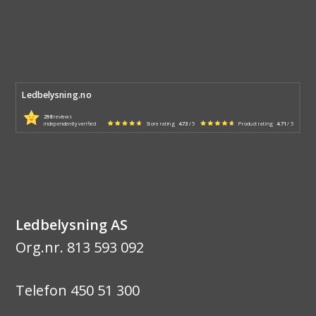
Ledbelysning.no
298
reviews
independently verified
Store rating
4.73
/ 5
Product rating
4.71
/ 5
Ledbelysning AS
Org.nr. 813 593 092
Telefon 450 51 300