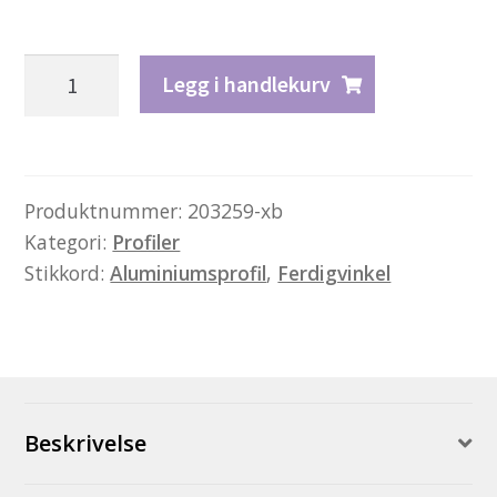
Profil
Legg i handlekurv
3535
-
sort
antall
Produktnummer:
203259-xb
Kategori:
Profiler
Stikkord:
Aluminiumsprofil
,
Ferdigvinkel
Beskrivelse