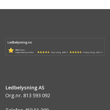
Ledbelysning.no
298
reviews
independently verified
Store rating
4.73
/ 5
Product rating
4.71
/ 5
Ledbelysning AS
Org.nr. 813 593 092