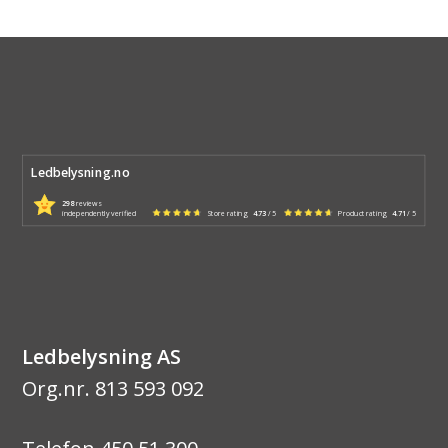
Ledbelysning.no
298
reviews
independently verified
Store rating
4.73
/ 5
Product rating
4.71
/ 5
Ledbelysning AS
Org.nr. 813 593 092