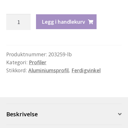
Profil
Legg i handlekurv
3535
-
sort
antall
Produktnummer:
203259-lb
Kategori:
Profiler
Stikkord:
Aluminiumsprofil
,
Ferdigvinkel
Beskrivelse