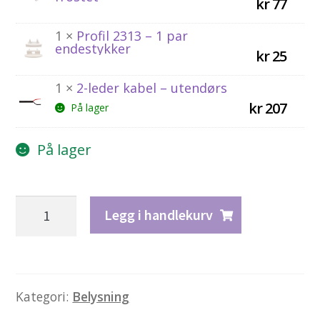
kr
77
1 ×
Profil 2313 – 1 par
endestykker
kr
25
1 ×
2-leder kabel – utendørs
kr
207
På lager
På lager
Komplett
Legg i handlekurv
pakke
til
enkel
garasjeport
Kategori:
Belysning