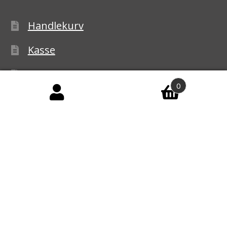
Handlekurv
Kasse
Handelsbetingelser
0
Personvernerklæring
Reklamasjon
© Ledbelysning.no 2026
Personvernerklæring
Bygget med