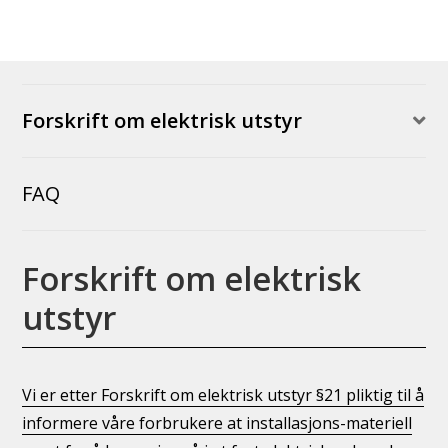
opptil
250
cm
-
Forskrift om elektrisk utstyr
Profilfarge:
Hvit
antall
FAQ
Forskrift om elektrisk
utstyr
Vi er etter Forskrift om elektrisk utstyr §21 pliktig til å
informere våre forbrukere at installasjons-materiell