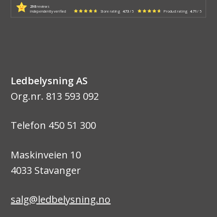
298
reviews
independently verified
Store rating
4.73
/ 5
Product rating
4.71
/ 5
Ledbelysning AS
Org.nr. 813 593 092
Telefon 450 51 300
Maskinveien 10
4033 Stavanger
salg@ledbelysning.no