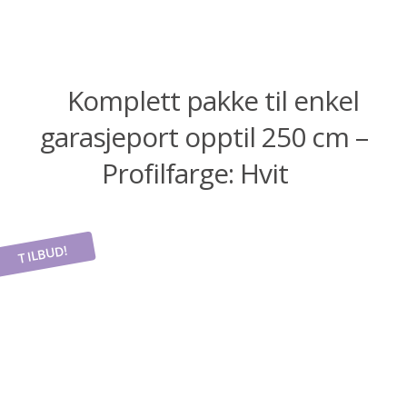
ut
under
Fold
Inspirasjon
ut
Komplett pakke til enkel
under
Bedriftskunde – Skjema for registrering
garasjeport opptil 250 cm –
Kontakt oss – Få tilbud på ditt prosjekt
Profilfarge: Hvit
TILBUD!