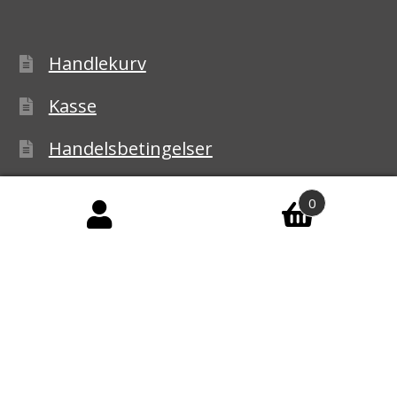
Handlekurv
Kasse
Handelsbetingelser
Personvernerklæring
0
Reklamasjon
© Ledbelysning.no 2026