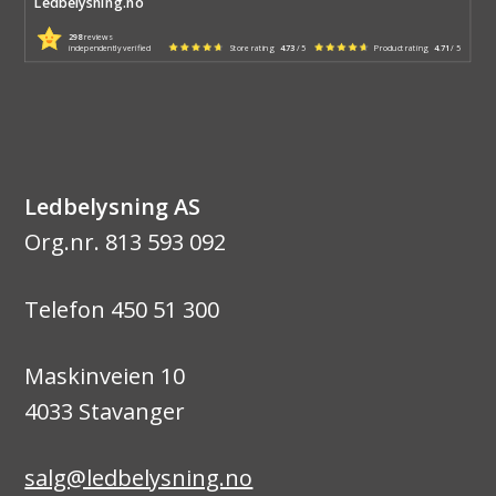
Ledbelysning.no
298
reviews
independently verified
Store rating
4.73
/ 5
Product rating
4.71
/ 5
Ledbelysning AS
Org.nr. 813 593 092
Telefon 450 51 300
Maskinveien 10
4033 Stavanger
salg@ledbelysning.no