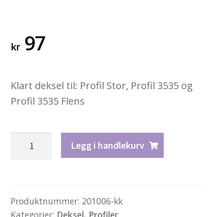
97
kr
Klart deksel til: Profil Stor, Profil 3535 og
Profil 3535 Flens
Deksel
Legg i handlekurv
type
6
–
klart
Produktnummer:
201006-kk
Kategorier:
Deksel
,
Profiler
antall