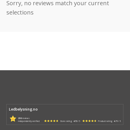
Sorry, no reviews match your current
selections
Ledbelysning.no
298
reviews
independently verified
Store rating
4.73
/ 5
Product rating
4.71
/ 5