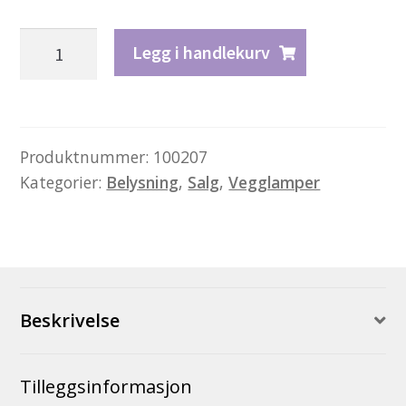
Curve
Legg i handlekurv
antall
Produktnummer:
100207
Kategorier:
Belysning
,
Salg
,
Vegglamper
Beskrivelse
Tilleggsinformasjon