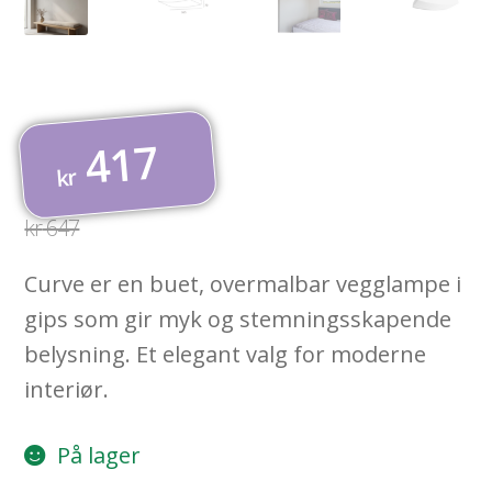
417
Opprinnelig
Nåværende
kr
pris
pris
kr
647
var:
er:
Curve er en buet, overmalbar vegglampe i
kr 647.
kr 417.
gips som gir myk og stemningsskapende
belysning. Et elegant valg for moderne
interiør.
På lager