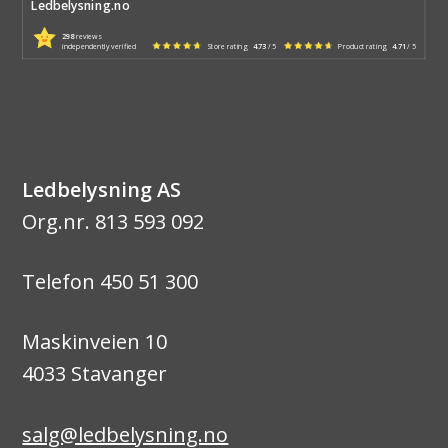
Ledbelysning.no
298
reviews
independently verified
Store rating
4.73
/ 5
Product rating
4.71
/ 5
Ledbelysning AS
Org.nr. 813 593 092
Telefon 450 51 300
Maskinveien 10
4033 Stavanger
salg@ledbelysning.no