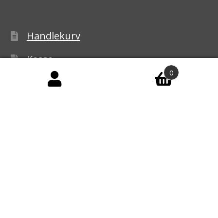
Handlekurv
Kasse
0
Handelsbetingelser
Personvernerklæring
Reklamasjon
© Ledbelysning.no 2026