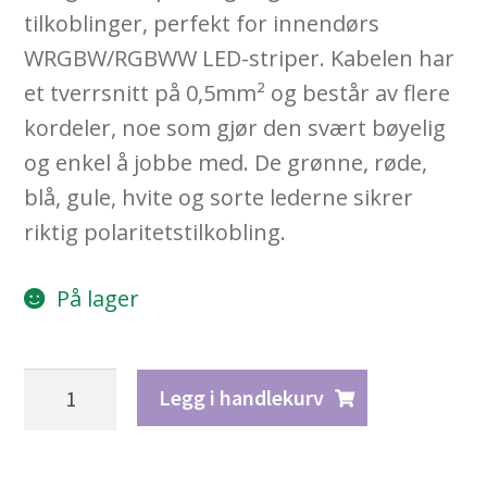
tilkoblinger, perfekt for innendørs
WRGBW/RGBWW LED-striper. Kabelen har
et tverrsnitt på 0,5mm² og består av flere
kordeler, noe som gjør den svært bøyelig
og enkel å jobbe med. De grønne, røde,
blå, gule, hvite og sorte lederne sikrer
riktig polaritetstilkobling.
På lager
6-
Legg i handlekurv
leder
kabel