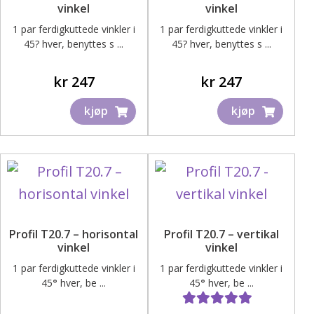
ut
vinkel
vinkel
under
Fold
1 par ferdigkuttede vinkler i
1 par ferdigkuttede vinkler i
Inspirasjon
45? hver, benyttes s ...
45? hver, benyttes s ...
ut
under
Bedriftskunde – Skjema for registrering
kr
247
kr
247
kjøp
kjøp
Kontakt oss – Få tilbud på ditt prosjekt
Profil T20.7 – horisontal
Profil T20.7 – vertikal
vinkel
vinkel
1 par ferdigkuttede vinkler i
1 par ferdigkuttede vinkler i
45
°
hver, be ...
45
°
hver, be ...