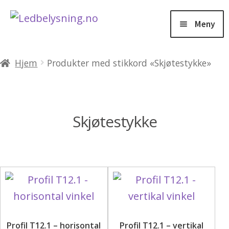
Hopp
Hopp
til
til
Meny
navigasjon
innhold
Products
search
Hjem
Produkter med stikkord «Skjøtestykke»
Salg
Fold
Belysning
Skjøtestykke
ut
under
Fold
Lysstyring
ut
under
Fold
Aluminiumsprofiler
ut
under
Fold
Tjenester
Profil T12.1 – horisontal
Profil T12.1 – vertikal