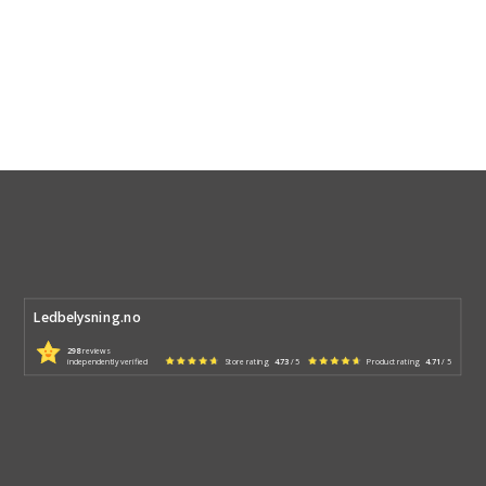
Ledbelysning.no
298
reviews
independently verified
Store rating
4.73
/ 5
Product rating
4.71
/ 5