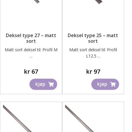
ut
under
Fold
Inspirasjon
ut
under
Bedriftskunde – Skjema for registrering
Deksel type 27 – matt
Deksel type 25 – matt
sort
sort
Matt sort deksel til: Profil M
Matt sort deksel til: Profil
Kontakt oss – Få tilbud på ditt prosjekt
...
L12.5 ...
kr
67
kr
97
kjøp
kjøp