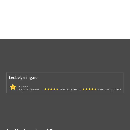
Ledbelysning.no
298
reviews
independently verified
Store rating
4.73
/ 5
Product rating
4.71
/ 5