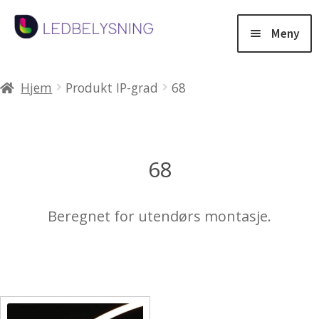
Hopp
Hopp
til
til
Meny
navigasjon
innhold
Products
search
Hjem
Produkt IP-grad
68
Salg
Fold
Belysning
68
ut
under
Fold
Lysstyring
Beregnet for utendørs montasje.
ut
under
Fold
Aluminiumsprofiler
ut
under
Fold
Tjenester