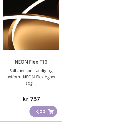
ut
under
Fold
Inspirasjon
ut
under
Bedriftskunde – Skjema for registrering
Kontakt oss – Få tilbud på ditt prosjekt
NEON Flex F16
Saltvannsbestandig og
uniform NEON Flex egner
seg ...
Dette
kr
737
produktet
kjøp
har
flere