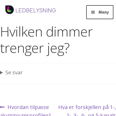
Hopp
Hopp
til
til
Meny
navigasjon
innhold
Products
Hvilken dimmer
search
trenger jeg?
Salg
Fold
Belysning
ut
Se svar
under
Fold
Lysstyring
ut
under
Fold
Aluminiumsprofiler
ut
Innleggsnavigasjon
Forrige
Neste
Hvordan tilpasse
Hva er forskjellen på 1-,
under
Fold
Tjenester
innlegg:
innlegg:
aluminiumsprofilen?
2-, 3-, 4-, og 5-kanals